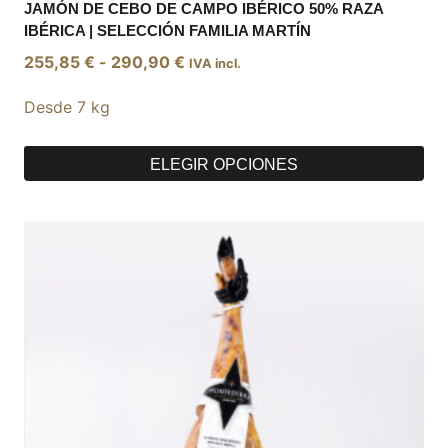
JAMÓN DE CEBO DE CAMPO IBÉRICO 50% RAZA
IBÉRICA | SELECCIÓN FAMILIA MARTÍN
Rango
255,85
€
-
290,90
€
IVA incl.
de
Desde 7 kg
precios:
desde
255,85 €
ELEGIR OPCIONES
hasta
Este
290,90 €
producto
tiene
múltiples
variantes.
Las
opciones
se
pueden
elegir
en
la