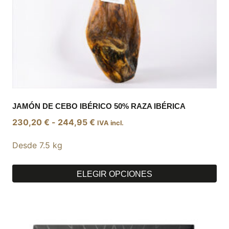
página
de
producto
JAMÓN DE CEBO IBÉRICO 50% RAZA IBÉRICA
Rango
230,20
€
-
244,95
€
IVA incl.
de
Desde 7.5 kg
precios:
desde
230,20 €
ELEGIR OPCIONES
hasta
Este
244,95 €
producto
tiene
múltiples