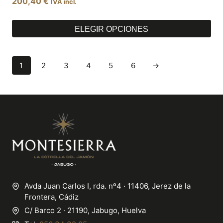
200,40
€
IVA incl.
ELEGIR OPCIONES
Este
producto
tiene
1
2
3
4
5
6
→
múltiples
variantes.
Las
opciones
se
pueden
elegir
en
la
página
de
Avda Juan Carlos I, rda. nº4 · 11406, Jerez de la
producto
Frontera, Cádiz
C/ Barco 2 · 21190, Jabugo, Huelva