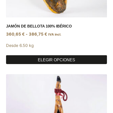
JAMÓN DE BELLOTA 100% IBÉRICO
Rango
360,65
€
-
386,75
€
IVA incl.
de
Desde 6.50 kg
precios:
desde
360,65 €
ELEGIR OPCIONES
hasta
Este
386,75 €
producto
tiene
múltiples
variantes.
Las
opciones
se
pueden