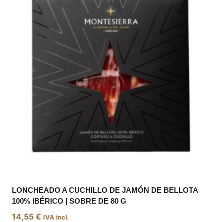
variantes.
Las
opciones
se
pueden
elegir
en
la
página
de
producto
LONCHEADO A CUCHILLO DE JAMÓN DE BELLOTA
100% IBÉRICO | SOBRE DE 80 G
14,55
€
IVA incl.