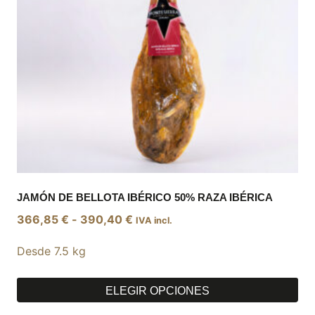
elegir
en
la
página
de
producto
JAMÓN DE BELLOTA IBÉRICO 50% RAZA IBÉRICA
Rango
366,85
€
-
390,40
€
IVA incl.
de
Desde 7.5 kg
precios:
desde
366,85 €
ELEGIR OPCIONES
hasta
Este