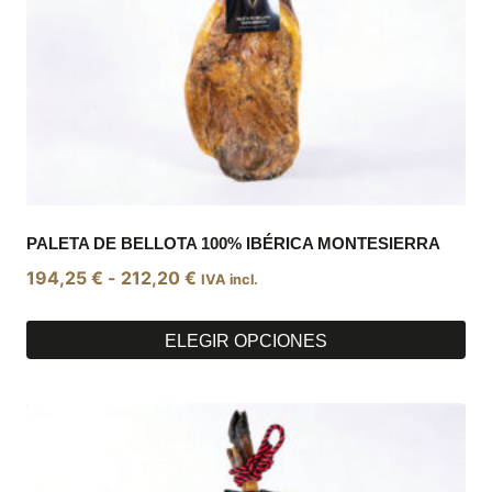
PALETA DE BELLOTA 100% IBÉRICA MONTESIERRA
Rango
194,25
€
-
212,20
€
IVA incl.
de
precios:
ELEGIR OPCIONES
desde
Este
194,25 €
producto
hasta
tiene
212,20 €
múltiples
variantes.
Las