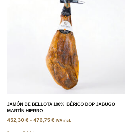
opciones
se
pueden
elegir
en
la
página
de
producto
JAMÓN DE BELLOTA 100% IBÉRICO DOP JABUGO
MARTÍN HIERRO
Rango
452,30
€
-
476,75
€
IVA incl.
de