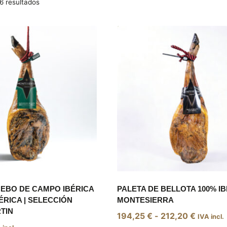
6 resultados
CEBO DE CAMPO IBÉRICA
PALETA DE BELLOTA 100% I
ÉRICA | SELECCIÓN
MONTESIERRA
TIN
Rango
194,25
€
-
212,20
€
IVA incl.