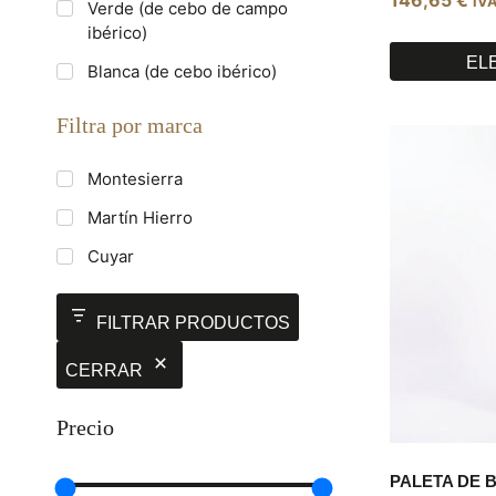
IVA
Verde (de cebo de campo
ibérico)
EL
Blanca (de cebo ibérico)
Este
producto
Filtra por marca
tiene
múltiples
Montesierra
variantes.
Las
Martín Hierro
opciones
Cuyar
se
pueden
elegir
FILTRAR PRODUCTOS
en
la
CERRAR
página
de
Precio
producto
PALETA DE B