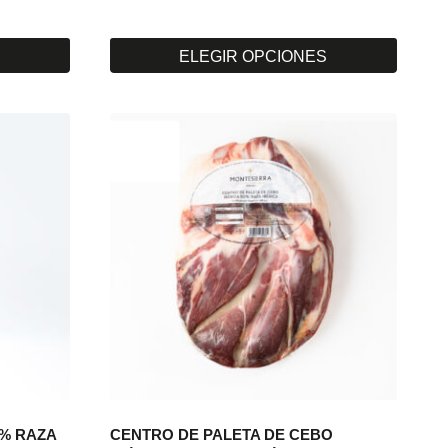
:
S
ELEGIR OPCIONES
€
Este
producto
€
tiene
múltiples
variantes.
Las
opciones
se
pueden
elegir
en
la
página
de
producto
0% RAZA
CENTRO DE PALETA DE CEBO