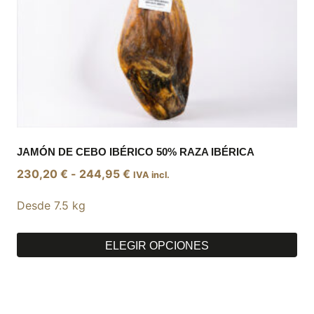
página
de
producto
JAMÓN DE CEBO IBÉRICO 50% RAZA IBÉRICA
Rango
230,20
€
-
244,95
€
IVA incl.
de
Desde 7.5 kg
precios:
desde
230,20 €
ELEGIR OPCIONES
hasta
Este
244,95 €
producto
tiene
múltiples