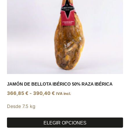
pueden
elegir
en
la
página
de
producto
JAMÓN DE BELLOTA IBÉRICO 50% RAZA IBÉRICA
Rango
366,85
€
-
390,40
€
IVA incl.
de
Desde 7.5 kg
precios:
desde
366,85 €
ELEGIR OPCIONES
hasta