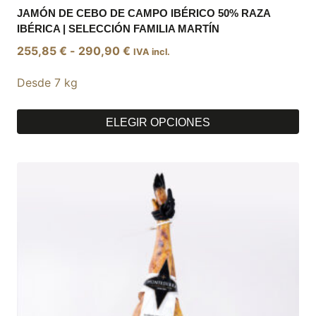
JAMÓN DE CEBO DE CAMPO IBÉRICO 50% RAZA
IBÉRICA | SELECCIÓN FAMILIA MARTÍN
Rango
255,85
€
-
290,90
€
IVA incl.
de
Desde 7 kg
precios:
desde
255,85 €
ELEGIR OPCIONES
hasta
Este
290,90 €
producto
tiene
múltiples
variantes.
Las
opciones
se
pueden
elegir
en
la