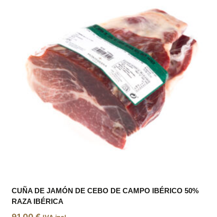
variantes.
Las
opciones
se
pueden
elegir
en
la
página
de
producto
CUÑA DE JAMÓN DE CEBO DE CAMPO IBÉRICO 50%
RAZA IBÉRICA
91,00
€