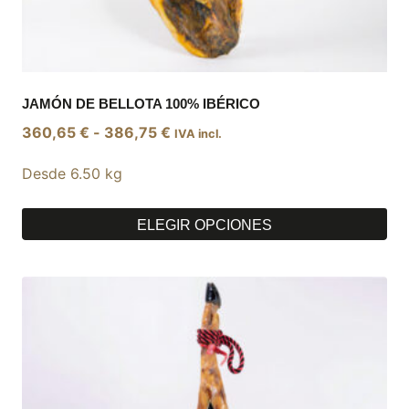
JAMÓN DE BELLOTA 100% IBÉRICO
Rango
360,65
€
-
386,75
€
IVA incl.
de
Desde 6.50 kg
precios:
desde
360,65 €
ELEGIR OPCIONES
hasta
Este
386,75 €
producto
tiene
múltiples
variantes.
Las
opciones
se