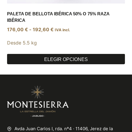
PALETA DE BELLOTA IBÉRICA 50% O 75% RAZA
IBÉRICA
Rango
176,00
€
-
192,60
€
IVA incl.
de
Desde 5.5 kg
precios:
desde
176,00 €
ELEGIR OPCIONES
hasta
Este
192,60 €
producto
tiene
múltiples
variantes.
Las
opciones
se
pueden
elegir
Avda Juan Carlos I, rda. nº4 · 11406, Jerez de la
en