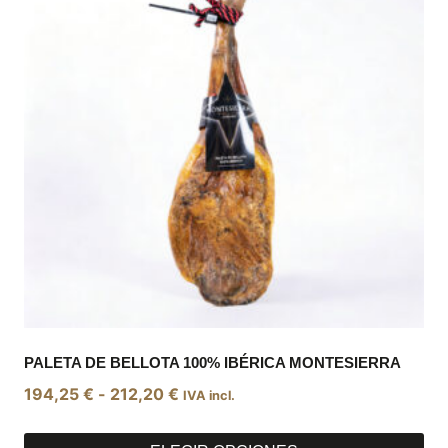
PALETA DE BELLOTA 100% IBÉRICA MONTESIERRA
Rango
194,25
€
-
212,20
€
IVA incl.
de
precios: