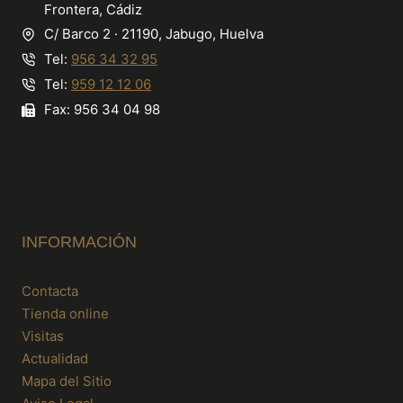
Frontera, Cádiz
la
C/ Barco 2 · 21190, Jabugo, Huelva
página
Tel:
956 34 32 95
de
producto
Tel:
959 12 12 06
Fax: 956 34 04 98
INFORMACIÓN
Contacta
Tienda online
Visitas
Actualidad
Mapa del Sitio