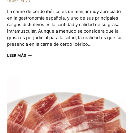
10 abril, 2023
La carne de cerdo ibérico es un manjar muy apreciado
en la gastronomía española, y uno de sus principales
rasgos distintivos es la cantidad y calidad de su grasa
intramuscular. Aunque a menudo se considera que la
grasa es perjudicial para la salud, la realidad es que su
presencia en la carne de cerdo ibérico…
LA
LEER MÁS
IMPORTANCIA,
SABOR
Y
PROPIEDADES
DE
LA
GRASA
EN
LA
CARNE
DE
CERDO
IBÉRICO