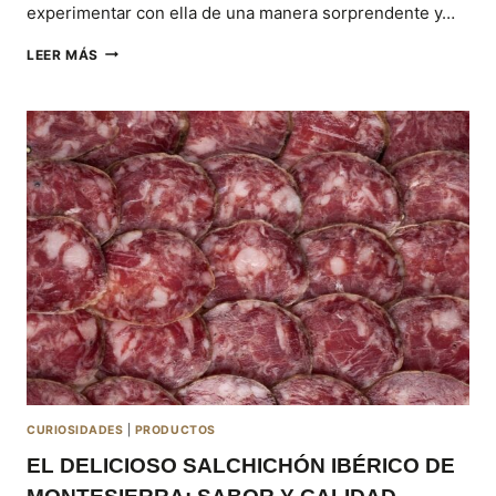
experimentar con ella de una manera sorprendente y…
PARA
LEER MÁS
LOS
AMANTES
DE
LA
SOBRASADA
IBÉRICA,
¡CINCO
TIPS
PARA
DISFRUTARLA
AL
MÁXIMO!
CURIOSIDADES
|
PRODUCTOS
EL DELICIOSO SALCHICHÓN IBÉRICO DE