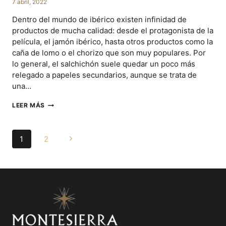
7 abril, 2022
Dentro del mundo de ibérico existen infinidad de
productos de mucha calidad: desde el protagonista de la
película, el jamón ibérico, hasta otros productos como la
caña de lomo o el chorizo que son muy populares. Por
lo general, el salchichón suele quedar un poco más
relegado a papeles secundarios, aunque se trata de
una…
TODO
LEER MÁS
LO
QUE
NO
NAVEGACIÓN
Siguiente
1
2
SABÍAS
SOBRE
DE
página
EL
SALCHICHÓN
PÁGINA
IBÉRICO