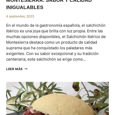
MONTESIERRA: SABOR Y CALIDAD
INIGUALABLES
4 septiembre, 2023
En el mundo de la gastronomía española, el salchichón
ibérico es una joya que brilla con luz propia. Entre las
muchas opciones disponibles, el Salchichón Ibérico de
Montesierra destaca como un producto de calidad
suprema que ha conquistado los paladares más
exigentes. Con su sabor excepcional y su tradición
centenaria, este salchichón se erige como…
EL
LEER MÁS
DELICIOSO
SALCHICHÓN
IBÉRICO
DE
MONTESIERRA:
SABOR
Y
CALIDAD
INIGUALABLES