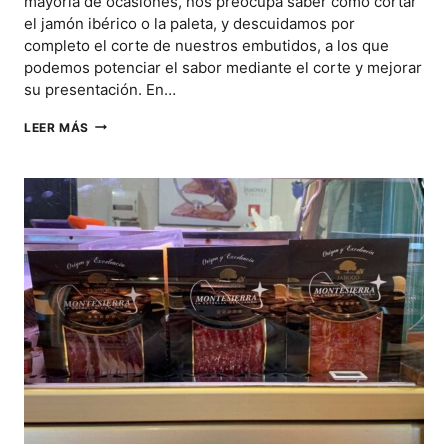
mayoría de ocasiones, nos preocupa saber cómo cortar
el jamón ibérico o la paleta, y descuidamos por
completo el corte de nuestros embutidos, a los que
podemos potenciar el sabor mediante el corte y mejorar
su presentación. En…
¿CUÁL
LEER MÁS
ES
LA
MEJOR
MANERA
PARA
CORTAR
Y
PRESENTAR
EMBUTIDOS
IBÉRICOS?