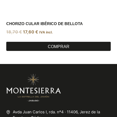
CHORIZO CULAR IBÉRICO DE BELLOTA
El
El
18,70
€
17,60
€
IVA incl.
precio
precio
original
actual
COMPRAR
era:
es:
18,70 €.
17,60 €.
Avda Juan Carlos I, rda. nº4 · 11406, Jerez de la