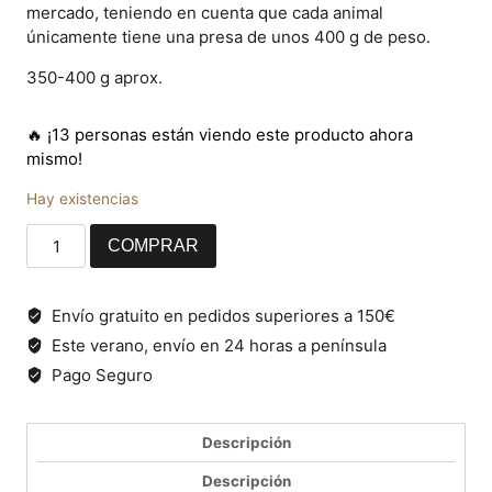
mercado, teniendo en cuenta que cada animal
únicamente tiene una presa de unos 400 g de peso.
350-400 g aprox.
🔥 ¡13 personas están viendo este producto ahora
mismo!
Hay existencias
Lomito
COMPRAR
de
presa
ibérica
Envío gratuito en pedidos superiores a 150€
de
Este verano, envío en 24 horas a península
bellota
Pago Seguro
cantidad
Descripción
Descripción