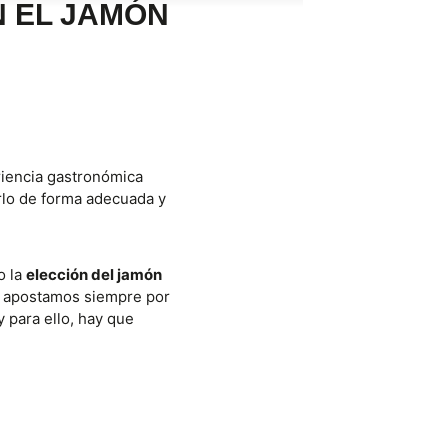
N EL JAMÓN
riencia gastronómica
rlo de forma adecuada y
o la
elección del jamón
e apostamos siempre por
 para ello, hay que