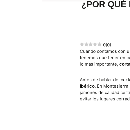
¿POR QUÉ 
0
(
0
)
Cuando contamos con una
tenemos que tener en cu
lo más importante,
corta
Antes de hablar del cor
ibérico.
En Montesierra 
jamones de calidad certi
evitar los lugares cerra