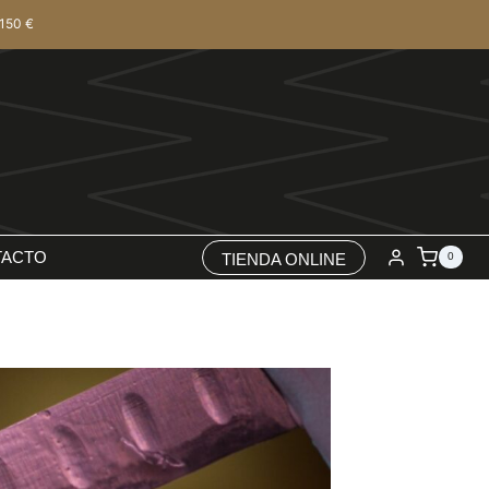
150 €
TACTO
TIENDA ONLINE
0