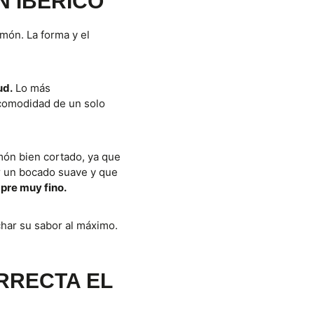
N IBÉRICO
món. La forma y el
ud.
Lo más
comodidad de un solo
món bien cortado, ya que
r un bocado suave y que
pre muy fino.
har su sabor al máximo.
RRECTA EL