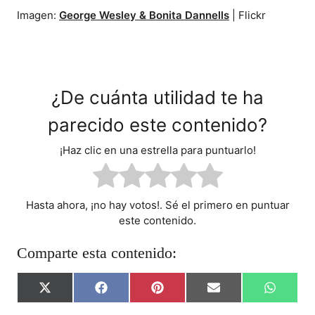
Imagen:
George Wesley & Bonita Dannells
| Flickr
¿De cuánta utilidad te ha
parecido este contenido?
¡Haz clic en una estrella para puntuarlo!
Hasta ahora, ¡no hay votos!. Sé el primero en puntuar
este contenido.
Comparte esta contenido:
C
C
C
C
C
X
F
P
E
W
O
O
O
O
O
(
A
I
M
H
M
M
M
M
M
T
C
N
A
A