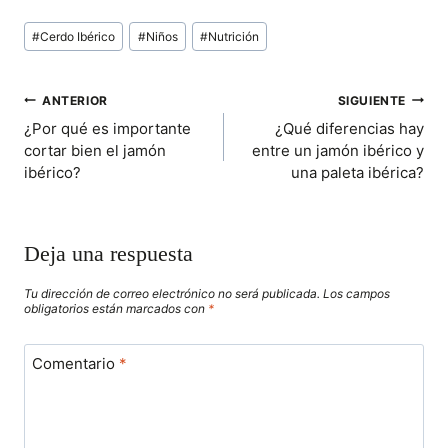
P
P
P
P
P
W
E
T
I
T
Etiquetas
A
A
A
A
A
I
B
E
L
S
#
Cerdo Ibérico
#
Niños
#
Nutrición
de
R
R
R
R
R
T
O
R
A
T
T
T
T
T
T
O
E
P
la
I
I
I
I
I
E
K
S
P
entrada:
R
R
R
R
R
R
T
NAVEGACIÓN
ANTERIOR
SIGUIENTE
E
E
E
E
E
)
N
N
N
N
N
¿Por qué es importante
¿Qué diferencias hay
DE
cortar bien el jamón
entre un jamón ibérico y
ibérico?
una paleta ibérica?
ENTRADAS
Deja una respuesta
Tu dirección de correo electrónico no será publicada.
Los campos
obligatorios están marcados con
*
Comentario
*