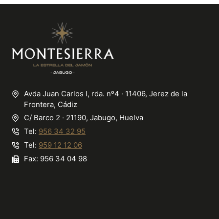
Avda Juan Carlos I, rda. nº4 · 11406, Jerez de la
Frontera, Cádiz
C/ Barco 2 · 21190, Jabugo, Huelva
Tel:
956 34 32 95
Tel:
959 12 12 06
Fax: 956 34 04 98