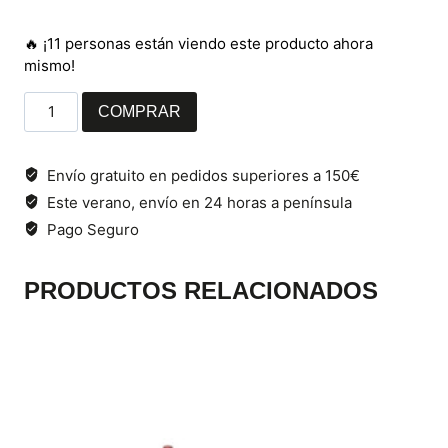
🔥 ¡11 personas están viendo este producto ahora
mismo!
Set
COMPRAR
Jamón
de
Cebo
Envío gratuito en pedidos superiores a 150€
de
Este verano, envío en 24 horas a península
Campo
Pago Seguro
ibérico
50%
raza
PRODUCTOS RELACIONADOS
ibérica
7,5
Kg
Loncheado
cantidad