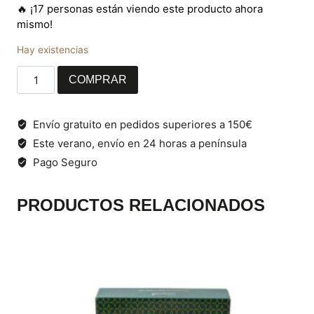
🔥 ¡17 personas están viendo este producto ahora
mismo!
Hay existencias
Set
COMPRAR
paleta
de
cebo
Envío gratuito en pedidos superiores a 150€
ibérica
Este verano, envío en 24 horas a península
50%
Pago Seguro
raza
ibérica
loncheada
PRODUCTOS RELACIONADOS
cantidad