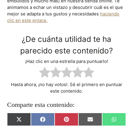
embutidos y mucho más) en nuestra tienda online. Te
animamos a echar un vistazo y descubrir cuál es el que
mejor se adapta a tus gustos y necesidades
haciendo
clic en este enlace.
¿De cuánta utilidad te ha
parecido este contenido?
¡Haz clic en una estrella para puntuarlo!
Hasta ahora, ¡no hay votos!. Sé el primero en puntuar
este contenido.
Comparte esta contenido:
C
C
C
C
C
X
F
P
E
W
O
O
O
O
O
(
A
I
M
H
M
M
M
M
M
T
C
N
A
A