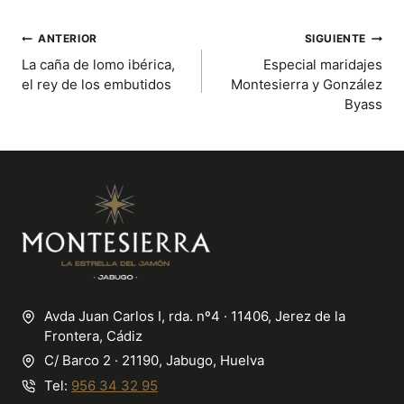
P
P
P
P
P
W
E
T
I
T
A
A
A
A
A
I
B
E
L
S
R
R
R
R
R
T
O
R
A
NAVEGACIÓN
ANTERIOR
SIGUIENTE
T
T
T
T
T
T
O
E
P
La caña de lomo ibérica,
Especial maridajes
I
I
I
I
I
E
K
S
P
DE
R
R
R
R
R
R
T
el rey de los embutidos
Montesierra y González
E
E
E
E
E
)
Byass
ENTRADAS
N
N
N
N
N
Avda Juan Carlos I, rda. nº4 · 11406, Jerez de la
Frontera, Cádiz
C/ Barco 2 · 21190, Jabugo, Huelva
Tel:
956 34 32 95