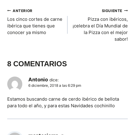
la
I
I
I
I
I
E
K
S
P
entrada:
R
R
R
R
R
R
T
NAVEGACIÓN
ANTERIOR
SIGUIENTE
E
E
E
E
E
)
N
N
N
N
N
Los cinco cortes de carne
Pizza con ibéricos,
DE
ibérica que tienes que
¡celebra el Día Mundial de
conocer ya mismo
la Pizza con el mejor
ENTRADAS
sabor!
8 COMENTARIOS
Antonio
dice:
6 diciembre, 2018 a las 6:29 pm
Estamos buscando carne de cerdo ibérico de bellota
para todo el año, y para estas Navidades cochinillo