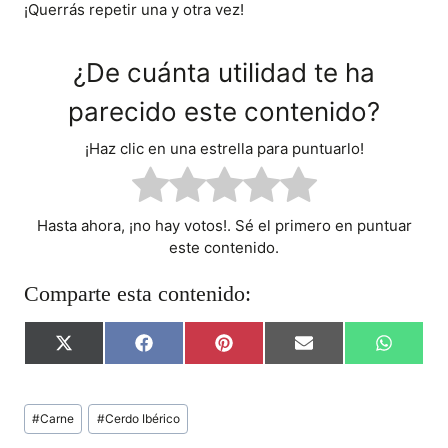
¡Querrás repetir una y otra vez!
¿De cuánta utilidad te ha
parecido este contenido?
¡Haz clic en una estrella para puntuarlo!
Hasta ahora, ¡no hay votos!. Sé el primero en puntuar
este contenido.
Comparte esta contenido:
C
C
C
C
C
X
F
P
E
W
O
O
O
O
O
(
A
I
M
H
M
M
M
M
M
T
C
N
A
A
P
P
P
P
P
W
E
T
I
T
Etiquetas
A
A
A
A
A
I
B
E
L
S
#
Carne
#
Cerdo Ibérico
de
R
R
R
R
R
T
O
R
A
T
T
T
T
T
T
O
E
P