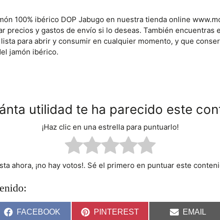
món 100% ibérico DOP Jabugo en nuestra tienda online www.m
r precios y gastos de envío si lo deseas. También encuentras e
lista para abrir y consumir en cualquier momento, y que conserv
el jamón ibérico.
ánta utilidad te ha parecido este con
¡Haz clic en una estrella para puntuarlo!
sta ahora, ¡no hay votos!. Sé el primero en puntuar este conteni
enido:
C
C
C
FACEBOOK
PINTEREST
EMAIL
O
O
O