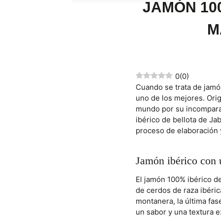
JAMÓN 10
M
0
(
0
)
Cuando se trata de jamó
uno de los mejores. Ori
mundo por su incomparab
ibérico de bellota de Ja
proceso de elaboración 
Jamón ibérico con 
El jamón 100% ibérico d
de cerdos de raza ibéric
montanera, la última fas
un sabor y una textura 