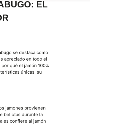
ABUGO: EL
OR
 Jabugo se destaca como
es apreciado en todo el
a por qué el jamón 100%
erísticas únicas, su
stos jamones provienen
e bellotas durante la
rales confiere al jamón