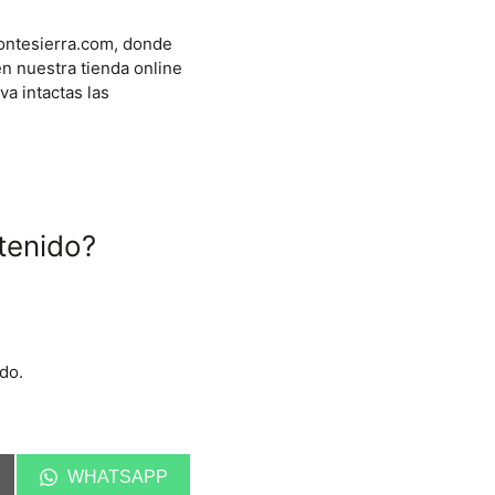
ontesierra.com, donde
n nuestra tienda online
a intactas las
tenido?
do.
C
WHATSAPP
O