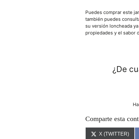
Puedes comprar este ja
también puedes consulta
su versión loncheada ya 
propiedades y el sabor d
¿De cu
Ha
Comparte esta cont
C
X (TWITTER)
O