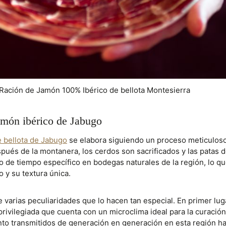
Ración de Jamón 100% Ibérico de bellota Montesierra
jamón ibérico de Jabugo
e bellota de Jabugo
se elabora siguiendo un proceso meticuloso
pués de la montanera, los cerdos son sacrificados y las patas d
 de tiempo específico en bodegas naturales de la región, lo que
o y su textura única.
 varias peculiaridades que lo hacen tan especial. En primer lu
rivilegiada que cuenta con un microclima ideal para la curació
nto transmitidos de generación en generación en esta región ha