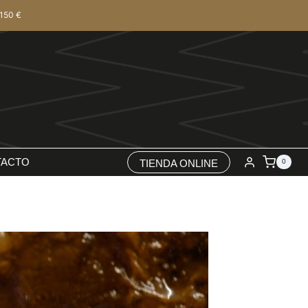
150 €
TACTO
TIENDA ONLINE
0