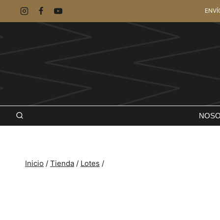
Saltar
ENVÍ
al
contenido
NOS
Inicio
/
Tienda
/
Lotes
/