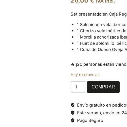
26,00
€
IVA incl.
Set presentado en Caja Reg
1 Salchichón vela iberico
1 Chorizo vela ibérico de
1 Morcilla achorizada ibe
1 Fuet de solomillo ibéri
1 Cuña de Queso Oveja 
🔥 ¡20 personas están vien
Hay existencias
Set
COMPRAR
Artesano
cantidad
Envío gratuito en pedido
Este verano, envío en 24
Pago Seguro