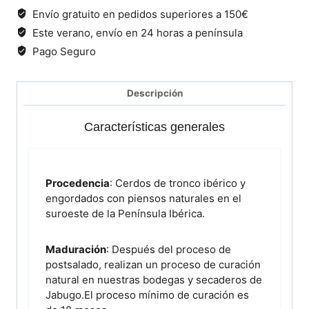
de
Envío gratuito en pedidos superiores a 150€
cebo
Este verano, envío en 24 horas a península
de
Pago Seguro
campo
ibérica
50%
Descripción
raza
ibérica
Características generales
|
sobre
de
80
Procedencia
: Cerdos de tronco ibérico y
g
engordados con piensos naturales en el
cantidad
suroeste de la Península Ibérica.
Maduración
: Después del proceso de
postsalado, realizan un proceso de curación
natural en nuestras bodegas y secaderos de
Jabugo.El proceso mínimo de curación es