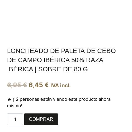
LONCHEADO DE PALETA DE CEBO
DE CAMPO IBÉRICA 50% RAZA
IBÉRICA | SOBRE DE 80 G
El
El
6,95
€
6,45
€
IVA incl.
precio
precio
🔥 ¡12 personas están viendo este producto ahora
original
actual
mismo!
era:
es:
Loncheado
COMPRAR
6,95 €.
6,45 €.
de
paleta