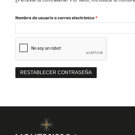
O
Nombre de usuario o correo electrónico
*
b
l
i
g
a
RESTABLECER CONTRASEÑA
t
o
r
i
o