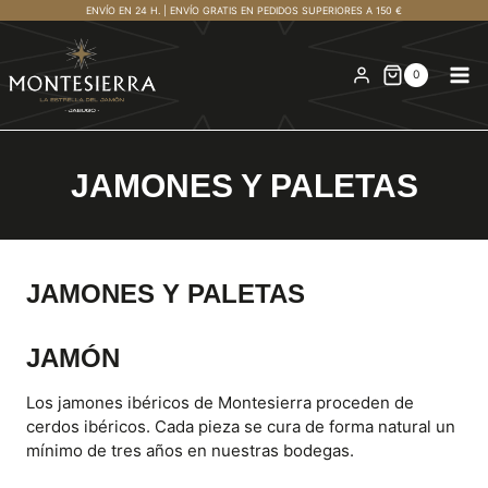
Saltar
ENVÍO EN 24 H. | ENVÍO GRATIS EN PEDIDOS SUPERIORES A 150 €
al
contenido
0
JAMONES Y PALETAS
JAMONES Y PALETAS
JAMÓN
Los jamones ibéricos de Montesierra proceden de
cerdos ibéricos. Cada pieza se cura de forma natural un
mínimo de tres años en nuestras bodegas.