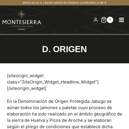
Saltar
ENVÍO EN 24 H. | ENVÍO GRATIS EN PEDIDOS SUPERIORES A 150 €
al
contenido
0
D. ORIGEN
[siteorigin_widget
class=”SiteOrigin_Widget_Headline_Widget”]
[/siteorigin_widget]
En la Denominación de Origen Protegida Jabugo se
aúnan todos los jamones y paletas cuyo proceso de
elaboración ha sido realizado en el ámbito geográfico de
la sierra de Huelva y Picos de Aroche y se elaboran
según el pliego de condiciones que establece dicha