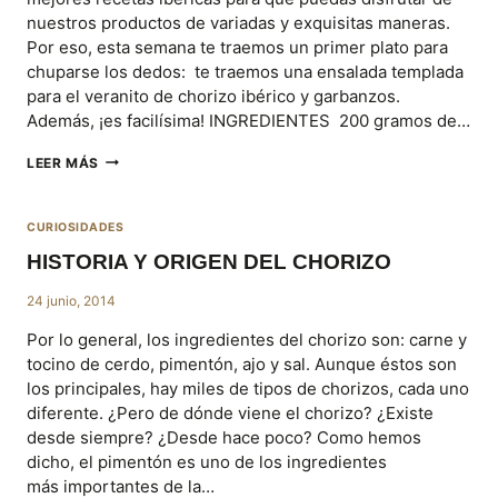
nuestros productos de variadas y exquisitas maneras.
Por eso, esta semana te traemos un primer plato para
chuparse los dedos: te traemos una ensalada templada
para el veranito de chorizo ibérico y garbanzos.
Además, ¡es facilísima! INGREDIENTES 200 gramos de…
ENSALADA
LEER MÁS
TEMPLADA
DE
CHORIZO
CURIOSIDADES
IBÉRICO
Y
HISTORIA Y ORIGEN DEL CHORIZO
GARBANZOS
24 junio, 2014
Por lo general, los ingredientes del chorizo son: carne y
tocino de cerdo, pimentón, ajo y sal. Aunque éstos son
los principales, hay miles de tipos de chorizos, cada uno
diferente. ¿Pero de dónde viene el chorizo? ¿Existe
desde siempre? ¿Desde hace poco? Como hemos
dicho, el pimentón es uno de los ingredientes
más importantes de la…