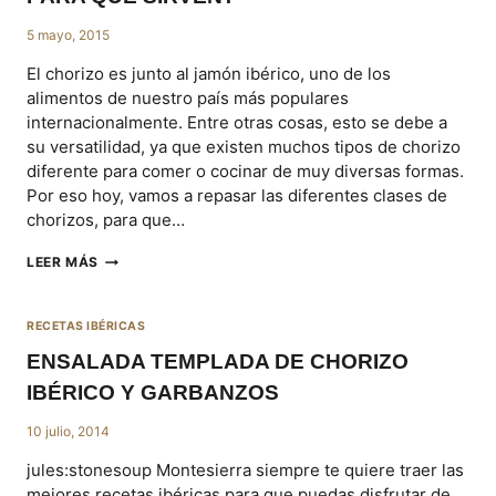
5 mayo, 2015
El chorizo es junto al jamón ibérico, uno de los
alimentos de nuestro país más populares
internacionalmente. Entre otras cosas, esto se debe a
su versatilidad, ya que existen muchos tipos de chorizo
diferente para comer o cocinar de muy diversas formas.
Por eso hoy, vamos a repasar las diferentes clases de
chorizos, para que…
¿QUÉ
LEER MÁS
TIPOS
DE
CHORIZO
RECETAS IBÉRICAS
EXISTEN
Y
ENSALADA TEMPLADA DE CHORIZO
PARA
IBÉRICO Y GARBANZOS
QUÉ
SIRVEN?
10 julio, 2014
jules:stonesoup Montesierra siempre te quiere traer las
mejores recetas ibéricas para que puedas disfrutar de