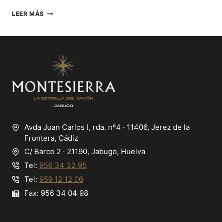
HISTORIA
LEER MÁS
Y
ORIGEN
DEL
CHORIZO
Avda Juan Carlos I, rda. nº4 · 11406, Jerez de la
Frontera, Cádiz
C/ Barco 2 · 21190, Jabugo, Huelva
Tel:
956 34 32 95
Tel:
959 12 12 06
Fax: 956 34 04 98