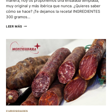
manera, hoy os proponemos una ensalada templada,
muy original y más ibérica que nunca. ¿Quieres saber
cómo se hace? ¡Te dejamos la receta! INGREDIENTES
300 gramos…
UNA
LEER MÁS
ENSALADA
IBÉRICA
PERFECTA
PARA
PASAR
EL
CALOR
CURIOSIDADES