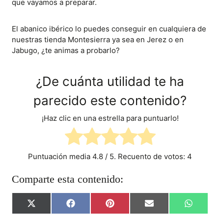
que vayamos a preparar.
El abanico ibérico lo puedes conseguir en cualquiera de
nuestras tienda Montesierra ya sea en Jerez o en
Jabugo, ¿te animas a probarlo?
¿De cuánta utilidad te ha
parecido este contenido?
¡Haz clic en una estrella para puntuarlo!
Puntuación media
4.8
/ 5. Recuento de votos:
4
Comparte esta contenido:
C
C
C
C
C
X
F
P
E
W
O
O
O
O
O
(
A
I
M
H