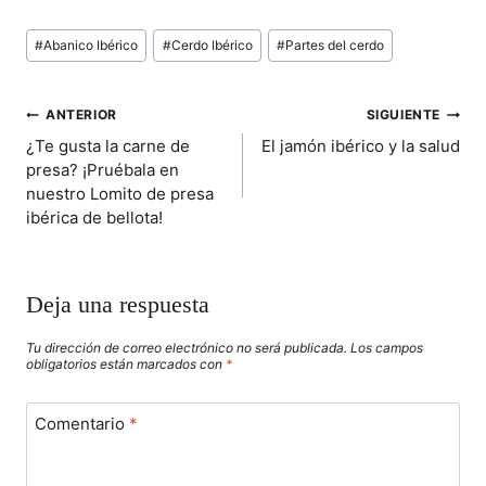
M
M
M
M
M
T
C
N
A
A
P
P
P
P
P
W
E
T
I
T
Etiquetas
A
A
A
A
A
I
B
E
L
S
#
Abanico Ibérico
#
Cerdo Ibérico
#
Partes del cerdo
de
R
R
R
R
R
T
O
R
A
T
T
T
T
T
T
O
E
P
la
I
I
I
I
I
E
K
S
P
entrada:
R
R
R
R
R
R
T
NAVEGACIÓN
ANTERIOR
SIGUIENTE
E
E
E
E
E
)
N
N
N
N
N
¿Te gusta la carne de
El jamón ibérico y la salud
DE
presa? ¡Pruébala en
nuestro Lomito de presa
ENTRADAS
ibérica de bellota!
Deja una respuesta
Tu dirección de correo electrónico no será publicada.
Los campos
obligatorios están marcados con
*
Comentario
*