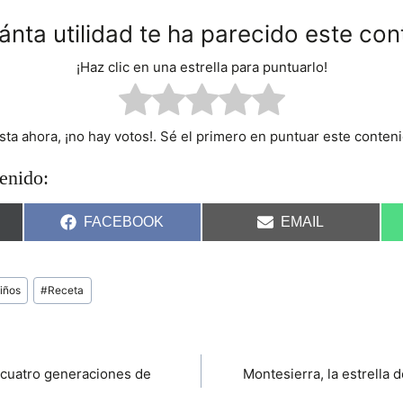
ánta utilidad te ha parecido este con
¡Haz clic en una estrella para puntuarlo!
sta ahora, ¡no hay votos!. Sé el primero en puntuar este conteni
enido:
C
C
FACEBOOK
EMAIL
O
O
M
M
P
P
A
A
iños
#
Receta
R
R
T
T
I
I
R
R
E
E
N
N
: cuatro generaciones de
Montesierra, la estrella