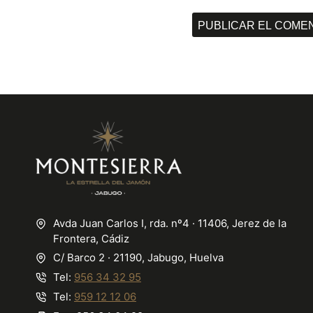
Avda Juan Carlos I, rda. nº4 · 11406, Jerez de la
Frontera, Cádiz
C/ Barco 2 · 21190, Jabugo, Huelva
Tel:
956 34 32 95
Tel:
959 12 12 06