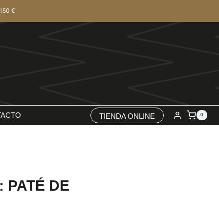
150 €
TACTO
TIENDA ONLINE
0
 PATÉ DE