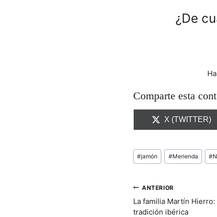
¿De cu
Ha
Comparte esta cont
C
X (TWITTER)
O
M
P
A
Etiquetas
#
jamón
#
Merienda
#
N
R
de
T
la
I
R
entrada:
NAVEGACIÓN
ANTERIOR
E
N
La familia Martín Hierro
DE
tradición ibérica