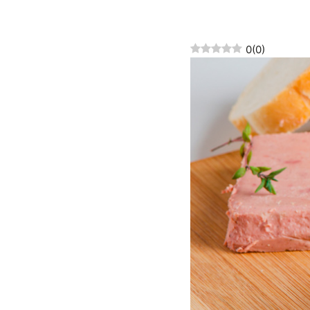
0
(
0
)