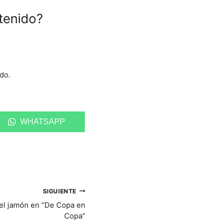
tenido?
do.
C
WHATSAPP
O
M
P
A
R
T
I
R
SIGUIENTE
E
N
 del jamón en “De Copa en
Copa”