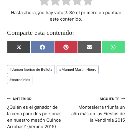
Hasta ahora, ¡no hay votos!. Sé el primero en puntuar
este contenido.
Comparte esta contenido:
C
C
C
C
C
X
F
P
E
W
O
O
O
O
O
(
A
I
M
H
M
M
M
M
M
T
C
N
A
A
P
P
P
P
P
W
E
T
I
T
Etiquetas
A
A
A
A
A
I
B
E
L
S
#
Jamón Ibérico de Bellota
#
Manuel Martín Hierro
de
R
R
R
R
R
T
O
R
A
T
T
T
T
T
T
O
E
P
la
#
patrocinios
I
I
I
I
I
E
K
S
P
entrada:
R
R
R
R
R
R
T
E
E
E
E
E
)
N
N
N
N
N
NAVEGACIÓN
ANTERIOR
SIGUIENTE
¿Quién es el ganador de
Montesierra triunfa un
DE
la cena para dos personas
año más en las Fiestas de
en nuestro mesón Quince
la Vendimia 2015
ENTRADAS
Arrobas? (Verano 2015)