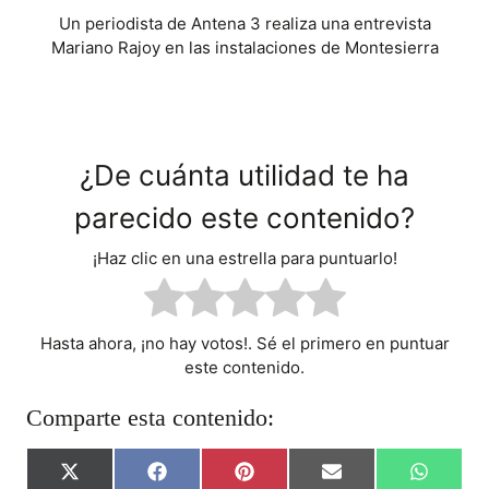
Un periodista de Antena 3 realiza una entrevista
Mariano Rajoy en las instalaciones de Montesierra
¿De cuánta utilidad te ha
parecido este contenido?
¡Haz clic en una estrella para puntuarlo!
Hasta ahora, ¡no hay votos!. Sé el primero en puntuar
este contenido.
Comparte esta contenido:
C
C
C
C
C
X
F
P
E
W