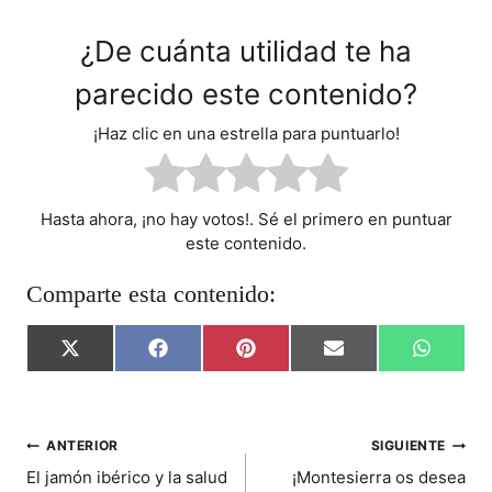
¿De cuánta utilidad te ha
parecido este contenido?
¡Haz clic en una estrella para puntuarlo!
Hasta ahora, ¡no hay votos!. Sé el primero en puntuar
este contenido.
Comparte esta contenido:
C
C
C
C
C
X
F
P
E
W
O
O
O
O
O
(
A
I
M
H
M
M
M
M
M
T
C
N
A
A
P
P
P
P
P
W
E
T
I
T
A
A
A
A
A
I
B
E
L
S
R
R
R
R
R
T
O
R
A
NAVEGACIÓN
ANTERIOR
SIGUIENTE
T
T
T
T
T
T
O
E
P
El jamón ibérico y la salud
¡Montesierra os desea
I
I
I
I
I
E
K
S
P
DE