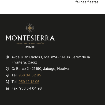
R
R
R
R
R
R
T
felices fiestas!
E
E
E
E
E
)
ENTRADAS
N
N
N
N
N
Avda Juan Carlos I, rda. nº4 · 11406, Jerez de la
Frontera, Cádiz
C/ Barco 2 · 21190, Jabugo, Huelva
Tel:
956 34 32 95
Tel:
959 12 12 06
Fax: 956 34 04 98