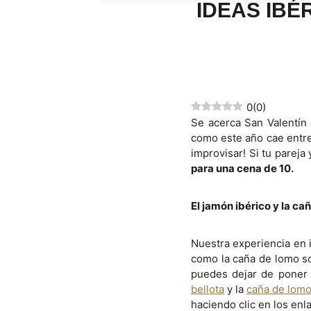
IDEAS IBÉ
0
(
0
)
Se acerca San Valentín
como este año cae entre
improvisar! Si tu pareja
para una cena de 10.
El jamón ibérico y la ca
Nuestra experiencia en 
como la caña de lomo so
puedes dejar de poner
bellota
y la
caña de lomo
haciendo clic en los enl