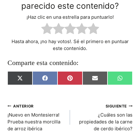
parecido este contenido?
¡Haz clic en una estrella para puntuarlo!
Hasta ahora, ¡no hay votos!. Sé el primero en puntuar
este contenido.
Comparte esta contenido:
C
C
C
C
C
X
F
P
E
W
O
O
O
O
O
(
A
I
M
H
M
M
M
M
M
T
C
N
A
A
P
P
P
P
P
W
E
T
I
T
A
A
A
A
A
I
B
E
L
S
R
R
R
R
R
T
O
R
A
NAVEGACIÓN
ANTERIOR
SIGUIENTE
T
T
T
T
T
T
O
E
P
¡Nuevo en Montesierra!
¿Cuáles son las
I
I
I
I
I
E
K
S
P
DE
R
R
R
R
R
R
T
Prueba nuestra morcilla
propiedades de la carne
E
E
E
E
E
)
de arroz ibérica
de cerdo ibérico?
ENTRADAS
N
N
N
N
N