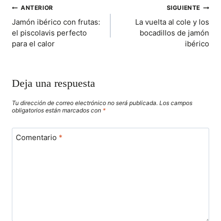
N
N
N
N
N
NAVEGACIÓN
ANTERIOR
SIGUIENTE
Jamón ibérico con frutas:
La vuelta al cole y los
DE
el piscolavis perfecto
bocadillos de jamón
para el calor
ibérico
ENTRADAS
Deja una respuesta
Tu dirección de correo electrónico no será publicada.
Los campos
obligatorios están marcados con
*
Comentario
*