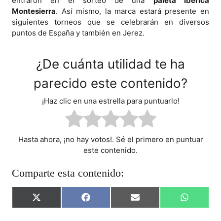
entraron en el sorteo de una
paleta ibérica
Montesierra
. Así mismo, la marca estará presente en
siguientes torneos que se celebrarán en diversos
puntos de España y también en Jerez.
¿De cuánta utilidad te ha
parecido este contenido?
¡Haz clic en una estrella para puntuarlo!
Hasta ahora, ¡no hay votos!. Sé el primero en puntuar
este contenido.
Comparte esta contenido:
C
C
C
C
X
F
E
W
O
O
O
O
(
A
M
H
M
M
M
M
T
C
A
A