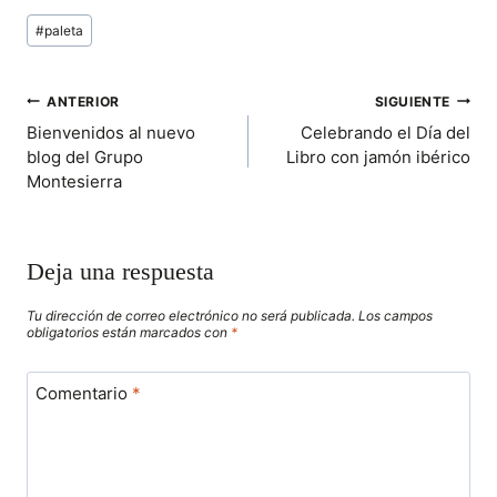
P
P
P
P
W
E
I
T
Etiquetas
A
A
A
A
I
B
L
S
#
paleta
de
R
R
R
R
T
O
A
T
T
T
T
T
O
P
la
I
I
I
I
E
K
P
entrada:
R
R
R
R
R
NAVEGACIÓN
ANTERIOR
SIGUIENTE
E
E
E
E
)
N
N
N
N
Bienvenidos al nuevo
Celebrando el Día del
DE
blog del Grupo
Libro con jamón ibérico
Montesierra
ENTRADAS
Deja una respuesta
Tu dirección de correo electrónico no será publicada.
Los campos
obligatorios están marcados con
*
Comentario
*