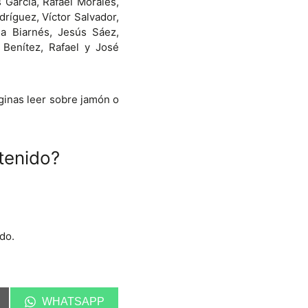
 García, Rafael Morales,
ríguez, Víctor Salvador,
a Biarnés, Jesús Sáez,
 Benítez, Rafael y José
inas leer sobre jamón o
tenido?
do.
C
WHATSAPP