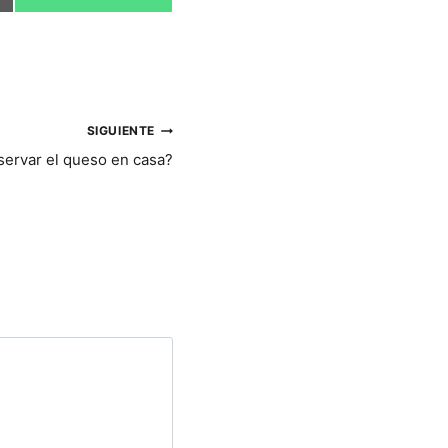
O
M
P
A
R
T
I
R
SIGUIENTE
E
N
ervar el queso en casa?