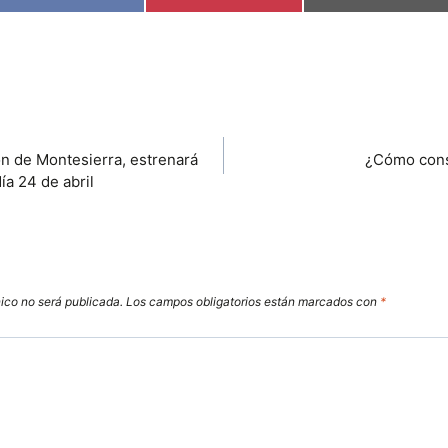
O
O
O
M
M
M
P
P
P
A
A
A
R
R
R
T
T
T
I
I
I
R
R
R
E
E
E
N
N
N
n de Montesierra, estrenará
¿Cómo cons
ía 24 de abril
nico no será publicada.
Los campos obligatorios están marcados con
*