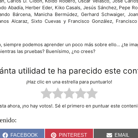
, Carlos D. Cidón, Koldo Rodero, Óscar Velasco, José Carlos
o Abadía, Herber Eder, Kiko Casals, Jesús Sánchez, Pepe Rod
nando Bárcena, Manicha Bermúdez, Gerhard Schwaiger, Joan
anos Alcaraz, Sixto Cuevas y Francisco González, Francisco
 siempre podemos aprender un poco más sobre ello… ¿te imag
mientras las pruebas? Buenísimo, ¿no crees?
ánta utilidad te ha parecido este con
¡Haz clic en una estrella para puntuarlo!
sta ahora, ¡no hay votos!. Sé el primero en puntuar este conteni
enido:
C
C
C
FACEBOOK
PINTEREST
EMAIL