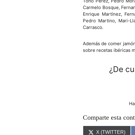
Toño Pérez, Pedro Morán
Carmelo Bosque, Fernand
Enrique Martínez, Fer
Pedro Martino, Mari-Ll
Carrasco.
Además de comer jamón,
sobre recetas ibéricas 
¿De cu
Ha
Comparte esta cont
C
X (TWITTER)