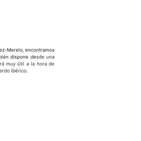
mez-Merelo, encontramos
bién dispone de
sde una
rá muy útil a la hora de
erdo ibérico.