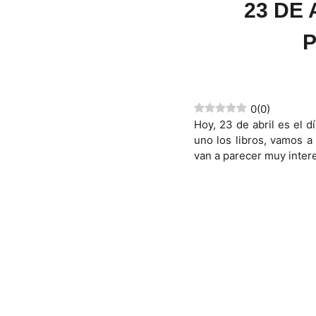
23 DE
P
0
(
0
)
Hoy, 23 de abril es el d
uno los libros, vamos a
van a parecer muy inter