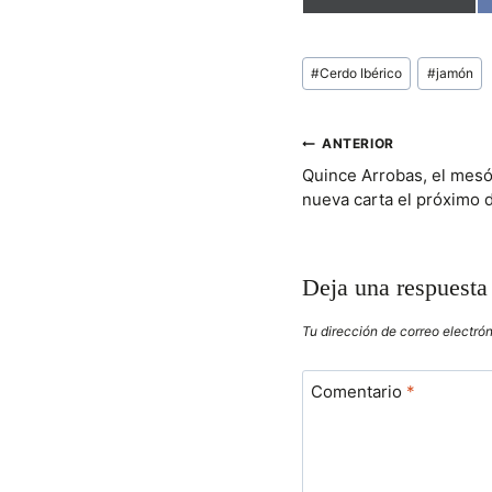
O
M
P
A
Etiquetas
#
Cerdo Ibérico
#
jamón
R
de
T
la
I
R
entrada:
NAVEGACIÓN
ANTERIOR
E
N
Quince Arrobas, el mesó
DE
nueva carta el próximo d
ENTRADAS
Deja una respuesta
Tu dirección de correo electró
Comentario
*