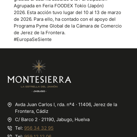
Agrupada en Feria FOODEX Tokio (Japón)
2026. Esta acción tuvo lugar del 10 al 13 de marzo
de 2026. Para ello, ha contado con el apoyo del
Programa Pyme Global de la Cámara de Comercio
de Jerez de la Frontera.
#EuropaSeSiente
Avda Juan Carlos I, rda. nº4 · 11406, Jerez de la
Frontera, Cádiz
C/ Barco 2 · 21190, Jabugo, Huelva
Tel:
956 34 32 95
Tel:
959 12 12 06