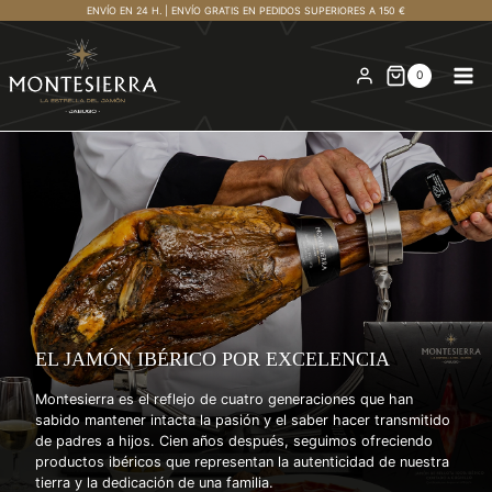
Saltar
ENVÍO EN 24 H. | ENVÍO GRATIS EN PEDIDOS SUPERIORES A 150 €
al
contenido
0
EL JAMÓN IBÉRICO POR EXCELENCIA
Montesierra es el reflejo de cuatro generaciones que han
sabido mantener intacta la pasión y el saber hacer transmitido
de padres a hijos. Cien años después, seguimos ofreciendo
productos ibéricos que representan la autenticidad de nuestra
tierra y la dedicación de una familia.